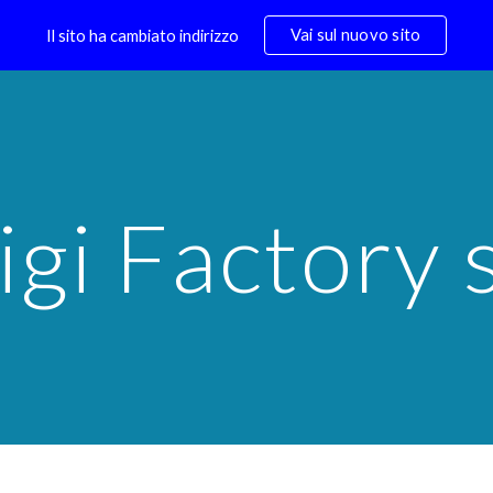
Vai sul nuovo sito
Il sito ha cambiato indirizzo
ip to main content
Skip to navigat
igi Factory s